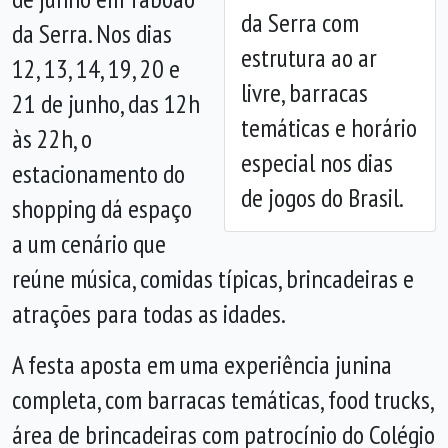
Anterior
Próx
da Serra com
da Serra. Nos dias
estrutura ao ar
12, 13, 14, 19, 20 e
livre, barracas
21 de junho, das 12h
temáticas e horário
às 22h, o
especial nos dias
estacionamento do
de jogos do Brasil.
shopping dá espaço
a um cenário que
reúne música, comidas típicas, brincadeiras e
atrações para todas as idades.
A festa aposta em uma experiência junina
completa, com barracas temáticas, food trucks,
área de brincadeiras com patrocínio do Colégio