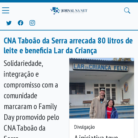
CNA Taboão da Serra arrecada 80 litros de
leite e beneficia Lar da Criança
Solidariedade,
integração e
compromisso com a
comunidade
marcaram o Family
Day promovido pelo
CNA Taboão da
Divulgação
Anterior
Próx
A iniciativa teve