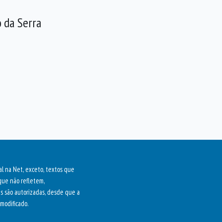
o da Serra
al na Net, exceto, textos que
que não refletem,
as são autorizadas, desde que a
modificado.