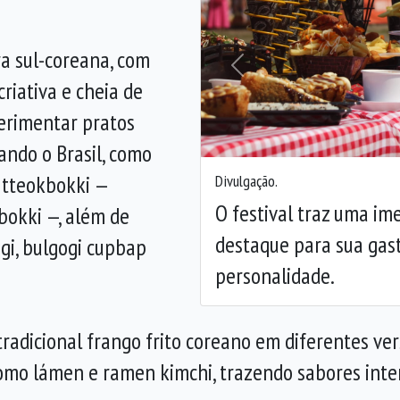
ra sul-coreana, com
Anterior
riativa e cheia de
erimentar pratos
ando o Brasil, como
 tteokbokki —
Divulgação.
O festival traz uma im
bokki —, além de
destaque para sua gastr
gi, bulgogi cupbap
personalidade.
adicional frango frito coreano em diferentes vers
omo lámen e ramen kimchi, trazendo sabores inte