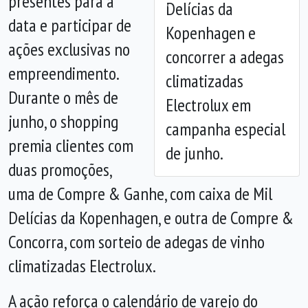
presentes para a
Delícias da
Anterior
Próx
data e participar de
Kopenhagen e
ações exclusivas no
concorrer a adegas
empreendimento.
climatizadas
Durante o mês de
Electrolux em
junho, o shopping
campanha especial
premia clientes com
de junho.
duas promoções,
uma de Compre & Ganhe, com caixa de Mil
Delícias da Kopenhagen, e outra de Compre &
Concorra, com sorteio de adegas de vinho
climatizadas Electrolux.
A ação reforça o calendário de varejo do