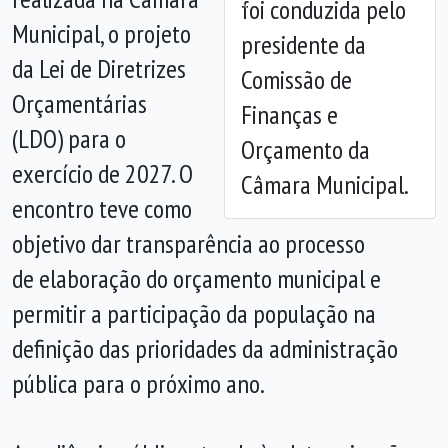
foi conduzida pelo
Anterior
Próx
Municipal, o projeto
presidente da
da Lei de Diretrizes
Comissão de
Orçamentárias
Finanças e
(LDO) para o
Orçamento da
exercício de 2027. O
Câmara Municipal.
encontro teve como
objetivo dar transparência ao processo
de elaboração do orçamento municipal e
permitir a participação da população na
definição das prioridades da administração
pública para o próximo ano.