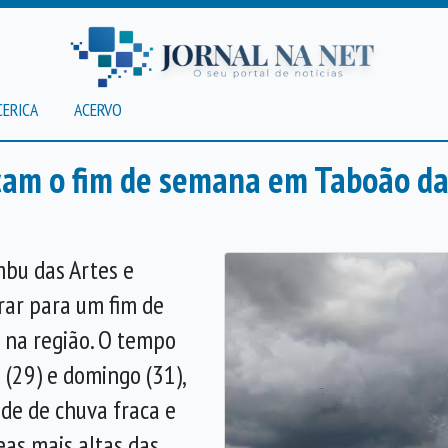
CERICA
ACERVO
rcam o fim de semana em Taboão da
mbu das Artes e
rar para um fim de
 na região. O tempo
 (29) e domingo (31),
de de chuva fraca e
eas mais altas das