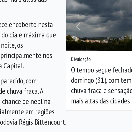
ece encoberto nesta
Anterior
 do dia e máxima que
noite, os
 principalmente nos
Divulgação
a Capital.
O tempo segue fechado 
domingo (31), com temp
 parecido, com
chuva fraca e sensação
e chuva fraca. A
mais altas das cidades
chance de neblina
cialmente em regiões
odovia Régis Bittencourt.