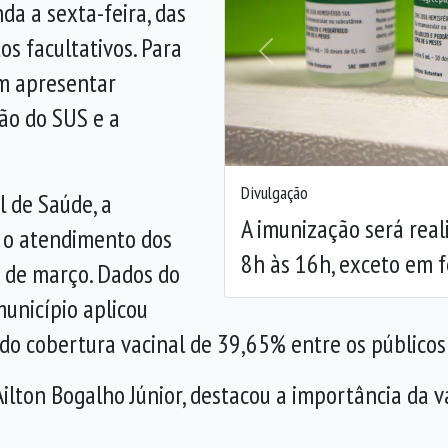
da a sexta-feira, das
os facultativos. Para
Anterior
em apresentar
tão do SUS e a
Divulgação
l de Saúde, a
A imunização será real
 o atendimento dos
8h às 16h, exceto em f
28 de março. Dados do
unicípio aplicou
do cobertura vacinal de 39,65% entre os públicos p
 Ailton Bogalho Júnior, destacou a importância da