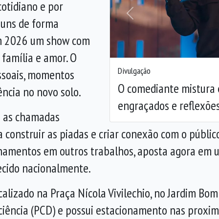
otidiano e por
Anterior
muns de forma
em 2026 um show com
família e amor. O
Divulgação
ssoais, momentos
O comediante mistura 
ncia no novo solo.
engraçados e reflexões
za as chamadas
construir as piadas e criar conexão com o público
cionamentos em outros trabalhos, aposta agora em
hecido nacionalmente.
calizado na Praça Nícola Vivilechio, no Jardim B
iciência (PCD) e possui estacionamento nas proxim