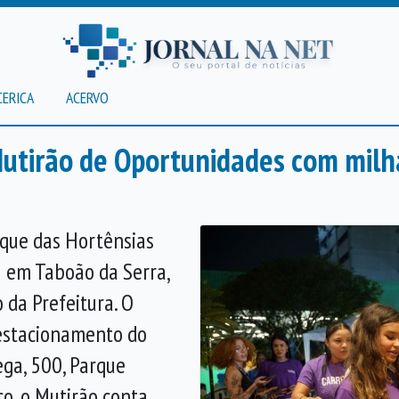
CERICA
ACERVO
utirão de Oportunidades com milh
arque das Hortênsias
 em Taboão da Serra,
 da Prefeitura. O
estacionamento do
ega, 500, Parque
co, o Mutirão conta