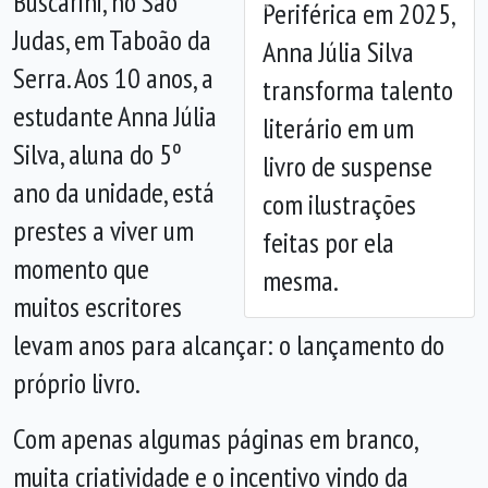
Buscarini, no São
Periférica em 2025,
Anterior
Próx
Judas, em Taboão da
Anna Júlia Silva
Serra. Aos 10 anos, a
transforma talento
estudante Anna Júlia
literário em um
Silva, aluna do 5º
livro de suspense
ano da unidade, está
com ilustrações
prestes a viver um
feitas por ela
momento que
mesma.
muitos escritores
levam anos para alcançar: o lançamento do
próprio livro.
Com apenas algumas páginas em branco,
muita criatividade e o incentivo vindo da