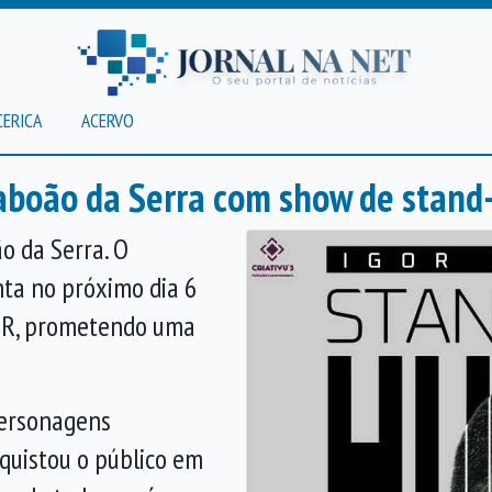
CERICA
ACERVO
aboão da Serra com show de stand
o da Serra. O
ta no próximo dia 6
MUR, prometendo uma
personagens
nquistou o público em