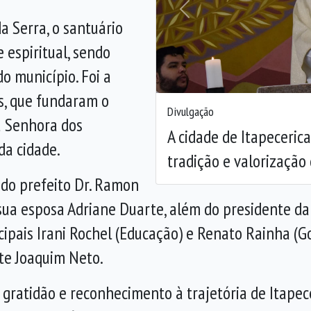
Anterior
a Serra, o santuário
 espiritual, sendo
o município. Foi a
s, que fundaram o
Divulgação
a Senhora dos
A cidade de Itapeceric
da cidade.
tradição e valorização 
 do prefeito
Dr. Ramon
sua esposa Adriane Duarte, além do presidente 
icipais Irani Rochel (Educação) e Renato Rainha (G
ete Joaquim Neto.
ratidão e reconhecimento à trajetória de Itapece