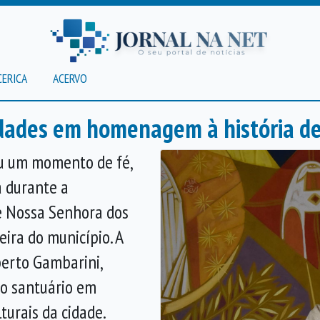
CERICA
ACERVO
idades em homenagem à história de
u um momento de fé,
a durante a
e Nossa Senhora dos
eira do município. A
berto Gambarini,
 o santuário em
turais da cidade.