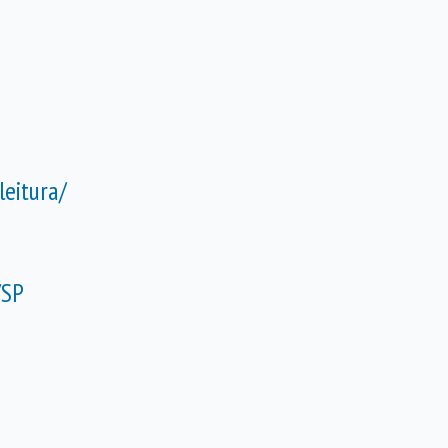
leitura/
/SP