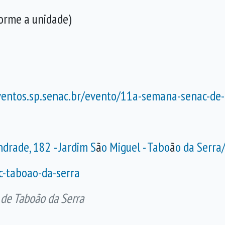
forme a unidade)
ventos.sp.senac.br/
evento/11a-semana-senac-de-
drade, 182 - Jardim S
ã
o Miguel - Tabo
ã
o da Serra
c-taboao-
da-serra
 de Taboão da Serra