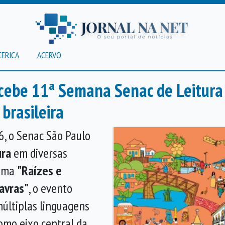
CERICA
ACERVO
ecebe 11ª Semana Senac de Leitur
 brasileira
6, o Senac São Paulo
ura
em diversas
tema
"Raízes e
lavras"
, o evento
múltiplas linguagens
 como eixo central da