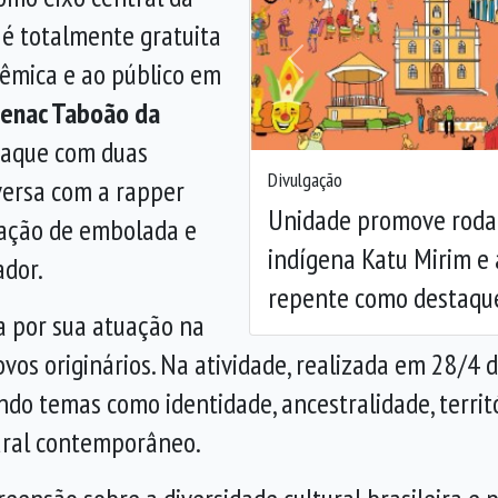
 é totalmente gratuita
dêmica e ao público em
Anterior
enac Taboão da
staque com duas
Divulgação
versa com a rapper
Unidade promove roda
tação de embolada e
indígena Katu Mirim e
ador.
repente como destaqu
a por sua atuação na
vos originários. Na atividade, realizada em 28/4
do temas como identidade, ancestralidade, territó
tural contemporâneo.