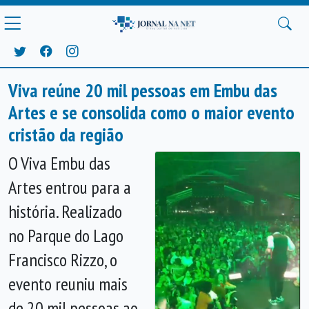
Viva reúne 20 mil pessoas em Embu das
Artes e se consolida como o maior evento
cristão da região
O Viva Embu das
Artes entrou para a
história. Realizado
no Parque do Lago
Francisco Rizzo, o
evento reuniu mais
de 20 mil pessoas ao