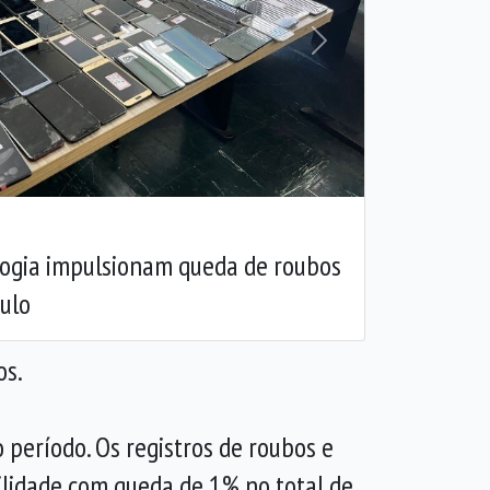
Próxima
ogia impulsionam queda de roubos
ulo
os.
período. Os registros de roubos e
lidade com queda de 1% no total de