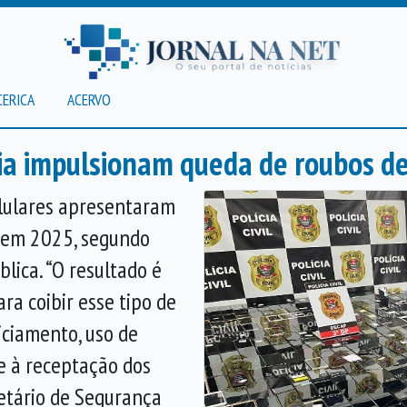
CERICA
ACERVO
a impulsionam queda de roubos de
elulares apresentaram
 em 2025, segundo
lica. “O resultado é
ara coibir esse tipo de
ciamento, uso de
e à receptação dos
retário de Segurança