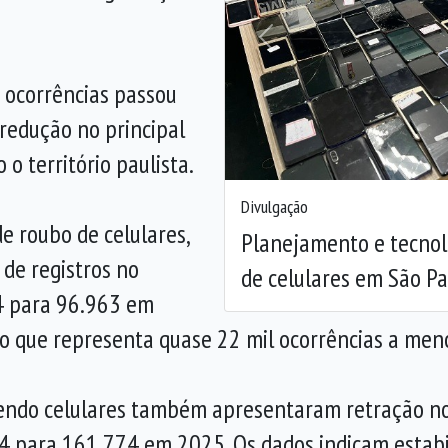
Anterior
 ocorrências passou
redução no principal
 o território paulista.
Divulgação
e roubo de celulares,
Planejamento e tecnol
de registros no
de celulares em São Pa
4 para 96.963 em
o que representa quase 22 mil ocorrências a men
lvendo celulares também apresentaram retração no 
 para 161.774 em 2025. Os dados indicam estabi