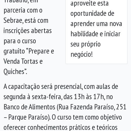
aproveite esta
Anterior
Próx
parceria com o
oportunidade de
Sebrae, está com
aprender uma nova
inscrições abertas
habilidade e iniciar
para o curso
seu próprio
gratuito “Prepare e
negócio!
Venda Tortas e
Quiches”.
A capacitação será presencial, com aulas de
segunda à sexta-feira, das 13h às 17h, no
Banco de Alimentos (Rua Fazenda Paraíso, 251
– Parque Paraíso). O curso tem como objetivo
oferecer conhecimentos práticos e teóricos