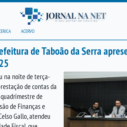
CERICA
ACERVO
efeitura de Taboão da Serra apres
025
 na noite de terça-
 prestação de contas da
º quadrimestre de
ssão de Finanças e
Celso Gallo, atendeu
ade Fiscal, que