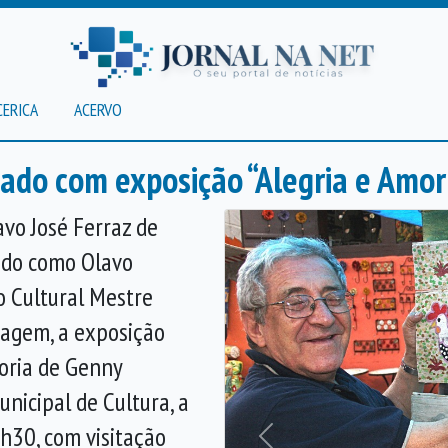
CERICA
ACERVO
o com exposição “Alegria e Amor 
avo José Ferraz de
ido como Olavo
o Cultural Mestre
agem, a exposição
doria de Genny
nicipal de Cultura, a
h30, com visitação
Anterior