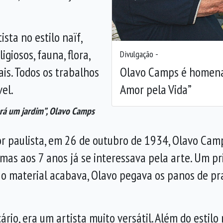
sta no estilo naïf,
giosos, fauna, flora,
Divulgação -
mais. Todos os trabalhos
Olavo Camps é homena
el.
Amor pela Vida”
rá um jardim”, Olavo Camps
rior paulista, em 26 de outubro de 1934, Olavo Ca
mas aos 7 anos já se interessava pela arte. Um pr
o o material acabava, Olavo pegava os panos de pra
o, era um artista muito versátil. Além do estilo n