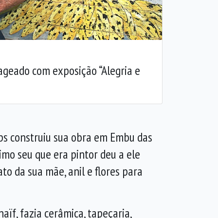
geado com exposição “Alegria e
mps construiu sua obra em Embu das
imo seu que era pintor deu a ele
to da sua mãe, anil e flores para
aïf, fazia cerâmica, tapeçaria,