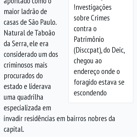
apontado como o
Investigações
maior ladrão de
Anterior
Próx
sobre Crimes
casas de São Paulo.
contra o
Natural de Taboão
Patrimônio
da Serra, ele era
(Disccpat), do Deic,
considerado um dos
chegou ao
criminosos mais
endereço onde o
procurados do
foragido estava se
estado e liderava
escondendo
uma quadrilha
especializada em
invadir residências em bairros nobres da
capital.