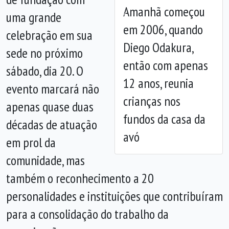
Amanhã começou
uma grande
Anterior
Próx
em 2006, quando
celebração em sua
Diego Odakura,
sede no próximo
então com apenas
sábado, dia 20. O
12 anos, reunia
evento marcará não
crianças nos
apenas quase duas
fundos da casa da
décadas de atuação
avó
em prol da
comunidade, mas
também o reconhecimento a 20
personalidades e instituições que contribuíram
para a consolidação do trabalho da