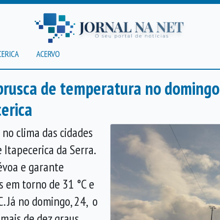
CERICA
ACERVO
 brusca de temperatura no doming
erica
no clima das cidades
 Itapecerica da Serra.
névoa e garante
 em torno de 31 °C e
. Já no domingo, 24, o
mais de dez graus,