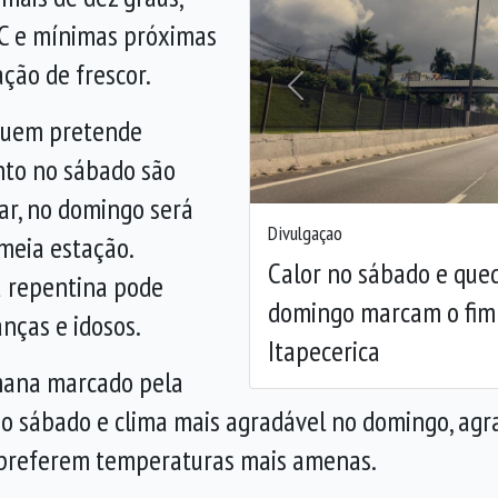
°C e mínimas próximas
ção de frescor.
Anterior
 quem pretende
anto no sábado são
lar, no domingo será
Divulgaçao
meia estação.
Calor no sábado e que
a repentina pode
domingo marcam o fim
anças e idosos.
Itapecerica
emana marcado pela
o no sábado e clima mais agradável no domingo, a
e preferem temperaturas mais amenas.