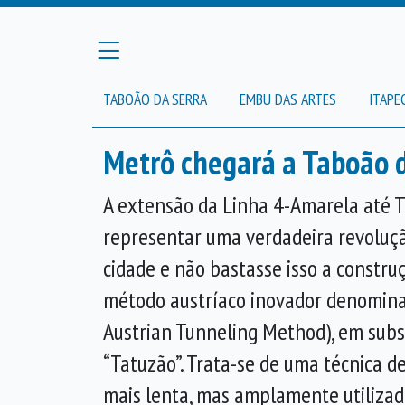
TABOÃO DA SERRA
EMBU DAS ARTES
ITAPE
Metrô chegará a Taboão d
A extensão da Linha 4-Amarela até T
representar uma verdadeira revoluç
cidade e não bastasse isso a constru
método austríaco inovador denomi
Austrian Tunneling Method), em subst
“Tatuzão”. Trata-se de uma técnica d
mais lenta, mas amplamente utiliza