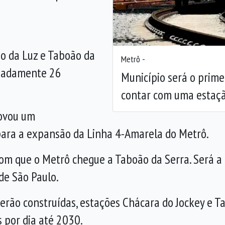
Anterior
ão da Luz e Taboão da
Metrô -
imadamente 26
Município será o primei
contar com uma estaç
ovou um
para a expansão da Linha 4-Amarela do Metrô.
com que o Metrô chegue a Taboão da Serra. Será a
de São Paulo.
erão construídas, estações Chácara do Jockey e T
 por dia até 2030.