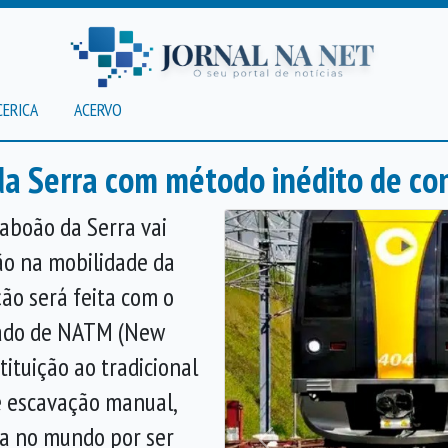
CERICA
ACERVO
a Serra com método inédito de co
aboão da Serra vai
ão na mobilidade da
ção será feita com o
nado de NATM (New
ituição ao tradicional
e escavação manual,
da no mundo por ser