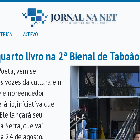
CERICA
ACERVO
quarto livro na 2ª Bienal de Taboã
Poeta, vem se
s vozes da cultura em
C e empreendedor
rário, iniciativa que
 Ele lançará seu
a Serra, que vai
 a 24 de agosto.