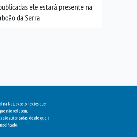
 publicadas ele estará presente na
Taboão da Serra
al na Net, exceto, textos que
que não refletem,
as são autorizadas, desde que a
modificado.