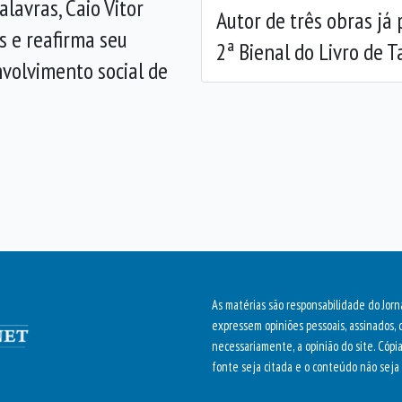
lavras, Caio Vitor
Autor de três obras já
 e reafirma seu
2ª Bienal do Livro de 
volvimento social de
As matérias são responsabilidade do Jorn
expressem opiniões pessoais, assinados, 
necessariamente, a opinião do site. Cópi
fonte seja citada e o conteúdo não seja 