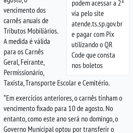
podem acessar a 2ª
Anterior
Próx
vencimento dos
via pelo site
carnês anuais de
atende.ts.sp.gov.br
Tributos Mobiliários.
e pagar com Pix
A medida é válida
utilizando o QR
para os Carnês
Code que consta
Geral, Feirante,
nos boletos
Permissionário,
Taxista, Transporte Escolar e Cemitério.
“Em exercícios anteriores, o carnês tinham o
vencimento fixado para 10 de agosto. No
entanto, como este ano será no domingo, o
Governo Municipal optou por transferir o