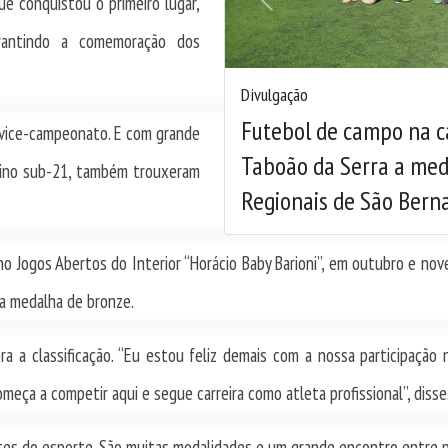
ue conquistou o primeiro lugar,
Anterior
rantindo a comemoração dos
Divulgação
Futebol de campo na c
 vice-campeonato. E com grande
Taboão da Serra a med
inino sub-21, também trouxeram
Regionais de São Bern
 no Jogos Abertos do Interior “Horácio Baby Barioni”, em outubro e no
 a medalha de bronze.
a a classificação. “Eu estou feliz demais com a nossa participação
eça a competir aqui e segue carreira como atleta profissional”, disse
es do esporte. São muitas modalidades e um grande encontro entre pr