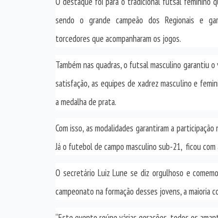
O destaque foi para o tradicional futsal feminino q
sendo o grande campeão dos Regionais e ga
torcedores que acompanharam os jogos.
Também nas quadras, o futsal masculino garantiu o
satisfação, as equipes de xadrez masculino e fem
a medalha de prata.
Com isso, as modalidades garantiram a participação
Já o futebol de campo masculino sub-21,
ficou com
O secretário Luiz Lune se diz orgulhoso e comemor
campeonato na formação desses jovens, a maioria com
“Este evento reúne várias gerações, todos os amant