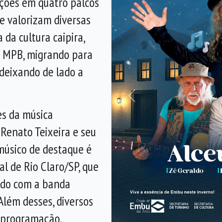
ções em quatro palcos
e valorizam diversas
 da cultura caipira,
o MPB, migrando para
 deixando de lado a
Anterior
es da música
, Renato Teixeira e seu
o músico de destaque é
al de Rio Claro/SP, que
tado com a banda
Além desses, diversos
 programação.