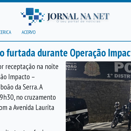
CERICA
ACERVO
to furtada durante Operação Impac
r receptação na noite
ção Impacto –
aboão da Serra. A
 19h30, no cruzamento
com a Avenida Laurita
Anterior