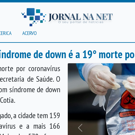
CERICA
ACERVO
ndrome de down é a 19° morte po
orte por coronavírus
ecretaria de Saúde. O
com síndrome de down
Cotia.
gado, a cidade tem 159
avírus e a mais 166
Anterior