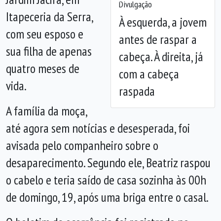
Anterior
Próx
Divulgação
Itapeceria da Serra,
À esquerda, a jovem
com seu esposo e
antes de raspar a
sua filha de apenas
cabeça. À direita, já
quatro meses de
com a cabeça
vida.
raspada
A família da moça,
até agora sem notícias e desesperada, foi
avisada pelo companheiro sobre o
desaparecimento. Segundo ele, Beatriz raspou
o cabelo e teria saído de casa sozinha às 00h
de domingo, 19, após uma briga entre o casal.