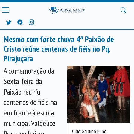
Mesmo com forte chuva 4ª Paixão de
Cristo reúne centenas de fiéis no Pq.
Pirajuçara
A comemoração da
Sexta-feira da
Paixão reuniu
centenas de fiéis na
em frente à escola
municipal Valdelice
Cido Galdino Filho
Prass no bairro
Anterior
Próx